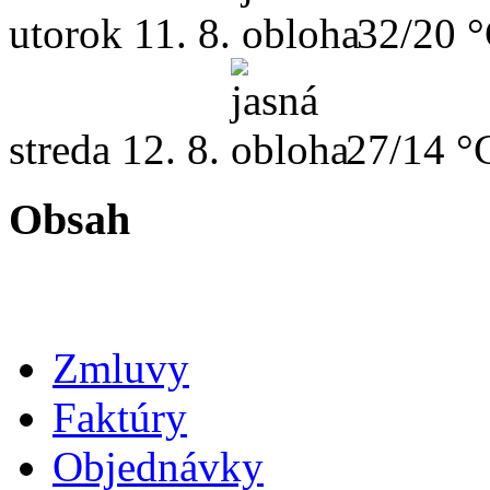
utorok
11. 8.
32/20 
streda
12. 8.
27/14 °
Obsah
Zmluvy
Faktúry
Objednávky