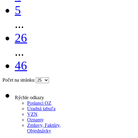
5
...
26
...
46
Počet na stránku
Rýchle odkazy
Poslanci OZ
Úradná tabuľa
VZN
Oznamy
Zmluvy, Faktúry,
Objednávky