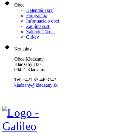
Obec
Kalendár akcií
Fotogaléria
Informácie o obci
Zaujímavosti
Základná škola
Církev
Kontakty
Obec Kladzany
Kladzany 100
09421 Kladzany
Tel: +421 57 4493147
kladzany@kladzany.sk