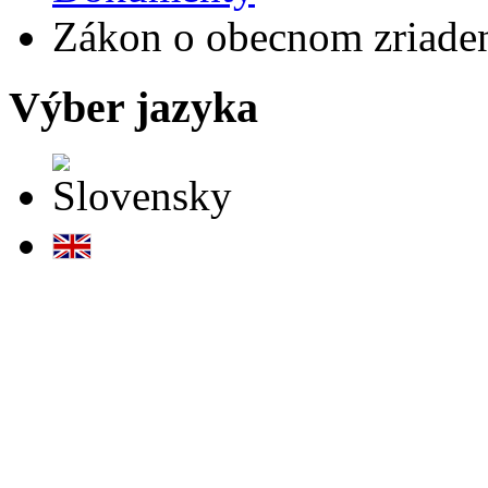
Zákon o obecnom zriade
Výber jazyka
Slovensky
English
Samospráva
Poslanci OZ
Tlačivá
Dokumenty