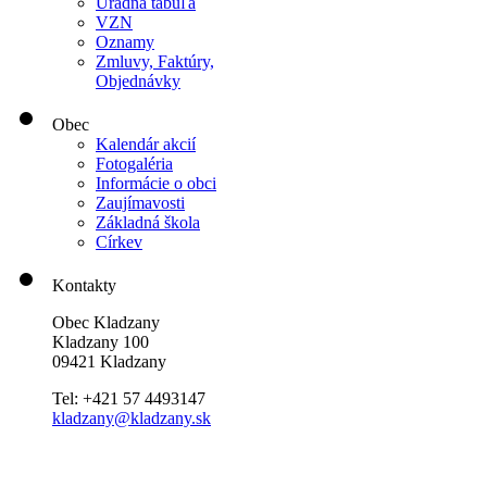
Úradná tabuľa
VZN
Oznamy
Zmluvy, Faktúry,
Objednávky
Obec
Kalendár akcií
Fotogaléria
Informácie o obci
Zaujímavosti
Základná škola
Církev
Kontakty
Obec Kladzany
Kladzany 100
09421 Kladzany
Tel: +421 57 4493147
kladzany@kladzany.sk