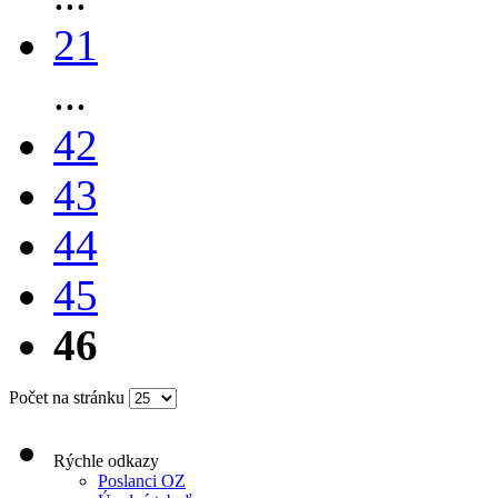
21
...
42
43
44
45
46
Počet na stránku
Rýchle odkazy
Poslanci OZ