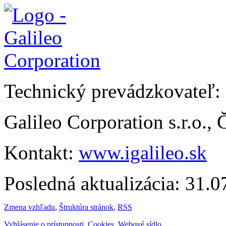
Technický prevádzkovateľ:
Galileo Corporation s.r.o.,
Kontakt:
www.igalileo.sk
Posledná aktualizácia: 31.
Zmena vzhľadu
,
Štruktúra stránok
,
RSS
Vyhlásenie o prístupnosti
,
Cookies
,
Webové sídlo