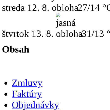
streda
12. 8.
27/14 °
štvrtok
13. 8.
31/13 
Obsah
Zmluvy
Faktúry
Objednávky