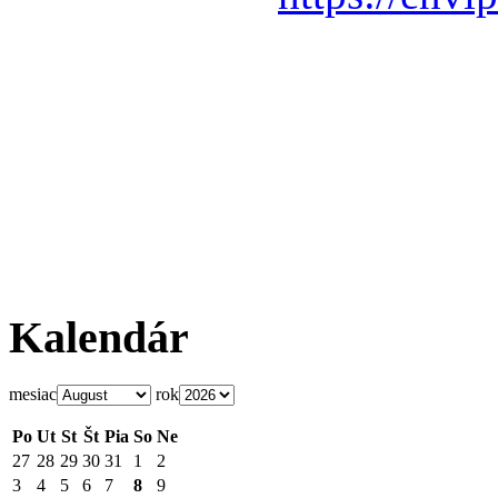
Kalendár
mesiac
rok
Po
Ut
St
Št
Pia
So
Ne
27
28
29
30
31
1
2
3
4
5
6
7
8
9