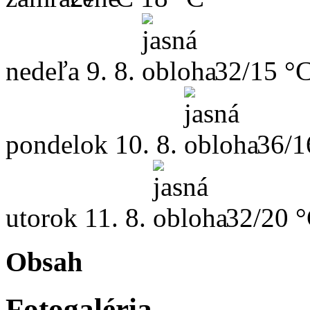
nedeľa
9. 8.
32/15 °
pondelok
10. 8.
36/1
utorok
11. 8.
32/20 
Obsah
Fotogaléria