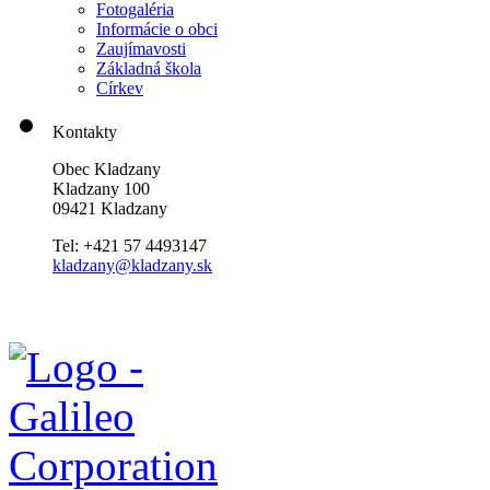
Fotogaléria
Informácie o obci
Zaujímavosti
Základná škola
Církev
Kontakty
Obec Kladzany
Kladzany 100
09421 Kladzany
Tel: +421 57 4493147
kladzany@kladzany.sk