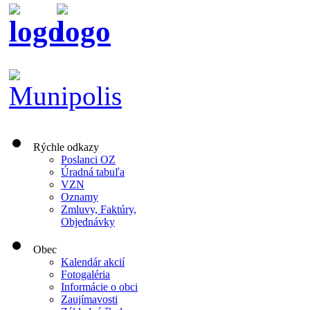
Rýchle odkazy
Poslanci OZ
Úradná tabuľa
VZN
Oznamy
Zmluvy, Faktúry,
Objednávky
Obec
Kalendár akcií
Fotogaléria
Informácie o obci
Zaujímavosti