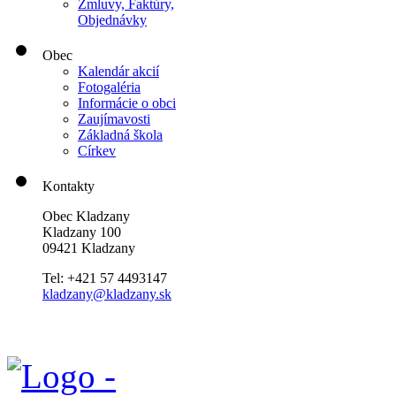
Zmluvy, Faktúry,
Objednávky
Obec
Kalendár akcií
Fotogaléria
Informácie o obci
Zaujímavosti
Základná škola
Církev
Kontakty
Obec Kladzany
Kladzany 100
09421 Kladzany
Tel: +421 57 4493147
kladzany@kladzany.sk