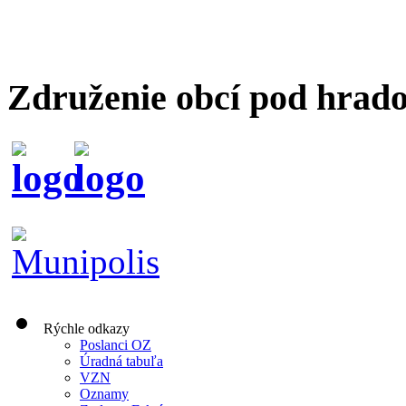
Združenie obcí pod hrad
Rýchle odkazy
Poslanci OZ
Úradná tabuľa
VZN
Oznamy