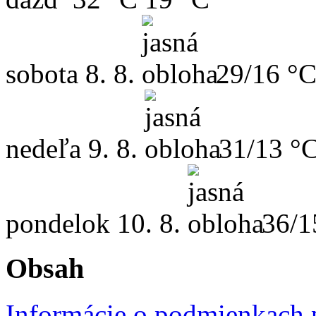
sobota
8. 8.
29/16 °
nedeľa
9. 8.
31/13 °
pondelok
10. 8.
36/1
Obsah
Informácie o podmienkach p