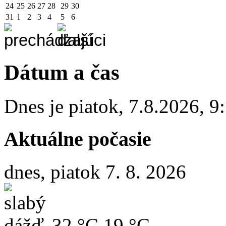
24
25
26
27
28
29
30
31
1
2
3
4
5
6
Dátum a čas
Dnes je
piatok
,
7.8.2026
,
9
Aktuálne počasie
dnes, piatok 7. 8. 2026
32 °C
19 °C