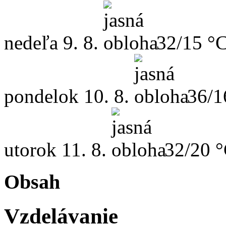
nedeľa
9. 8.
32/15 °
pondelok
10. 8.
36/1
utorok
11. 8.
32/20 
Obsah
Vzdelávanie