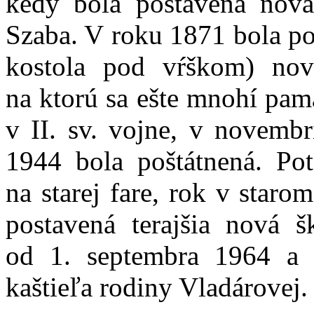
kedy bola postavená nová
Szaba. V roku 1871 bola po
kostola pod vŕškom) nov
na ktorú sa ešte mnohí pam
v II. sv. vojne, v novemb
1944 bola poštátnená. Po
na starej fare, rok v star
postavená terajšia nová š
od 1. septembra 1964 a k
kaštieľa rodiny Vladárovej.