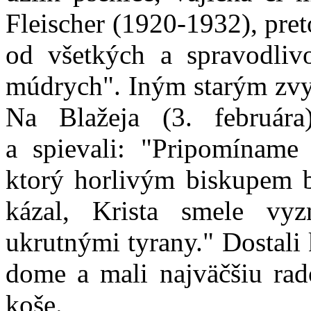
Fleischer (1920-1932), pret
od všetkých a spravodlivo
múdrych". Iným starým zvyk
Na Blažeja (3. február
a spievali: "Pripomíname
ktorý horlivým biskupem b
kázal, Krista smele vy
ukrutnými tyrany." Dostali
dome a mali najväčšiu rado
koše.