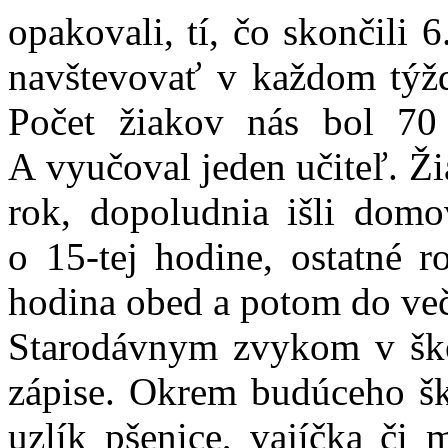
opakovali, tí, čo skončili 
navštevovať v každom týžd
Počet žiakov nás bol 70
A vyučoval jeden učiteľ. Ži
rok, dopoludnia išli domo
o 15-tej hodine, ostatné r
hodina obed a potom do več
Starodávnym zvykom v škol
zápise. Okrem budúceho ško
uzlík pšenice, vajíčka či 