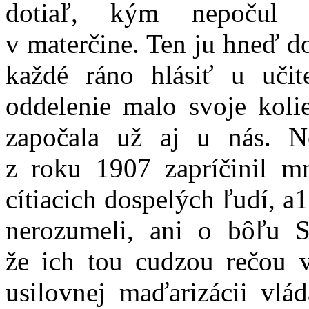
dotiaľ, kým nepočul i
v materčine. Ten ju hneď do
každé ráno hlásiť u učit
oddelenie malo svoje koli
započala už aj u nás. N
z roku 1907 zapríčinil m
cítiacich dospelých ľudí, a1
nerozumeli, ani o bôľu Sl
že ich tou cudzou rečou v
usilovnej maďarizácii vlád