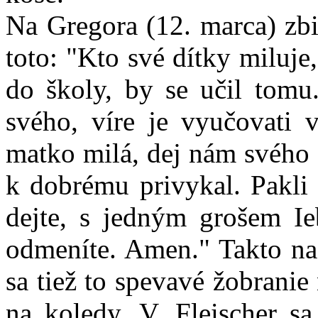
Na Gregora (12. marca) zbie
toto: "Kto své dítky miluje
do školy, by se učil tomu.
svého, víre je vyučovati v
matko milá, dej nám svého 
k dobrému privykal. Pakli
dejte, s jedným grošem I
odmeníte. Amen." Takto naz
sa tiež to spevavé žobranie
na koledy. V. Fleischer sa