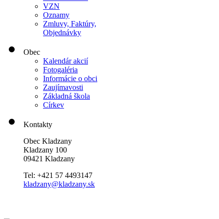
VZN
Oznamy
Zmluvy, Faktúry,
Objednávky
Obec
Kalendár akcií
Fotogaléria
Informácie o obci
Zaujímavosti
Základná škola
Církev
Kontakty
Obec Kladzany
Kladzany 100
09421 Kladzany
Tel: +421 57 4493147
kladzany@kladzany.sk