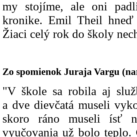
my stojíme, ale oni padli
kronike. Emil Theil hneď 
Žiaci celý rok do školy nech
Zo spomienok Juraja Vargu (nar
"V škole sa robila aj slu
a dve dievčatá museli vyko
skoro ráno museli ísť n
vyučovania už bolo teplo. 