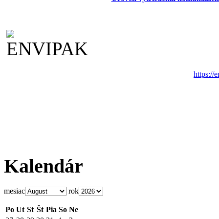
https://
Kalendár
mesiac
rok
Po
Ut
St
Št
Pia
So
Ne