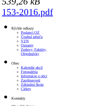
539,26 kB
153-2016.pdf
Rýchle odkazy
Poslanci OZ
Úradná tabuľa
VZN
Oznamy
Zmluvy, Faktúry,
Objednávky
Obec
Kalendár akcií
Fotogaléria
Informácie o obci
Zaujímavosti
Základná škola
Církev
Kontakty