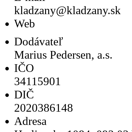
kladzany@kladzany.sk
Web
Dodávateľ
Marius Pedersen, a.s.
IČO
34115901
DIČ
2020386148
Adresa