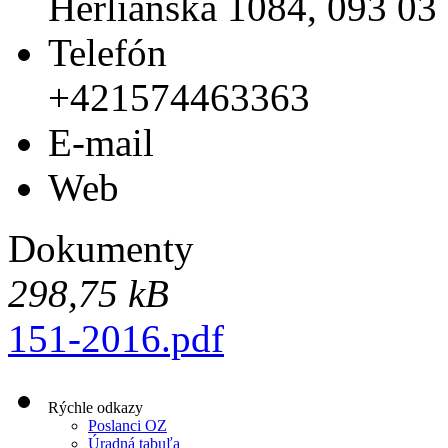
Herlianska 1084, 093 03
Telefón
+421574463363
E-mail
Web
Dokumenty
298,75 kB
151-2016.pdf
Rýchle odkazy
Poslanci OZ
Úradná tabuľa