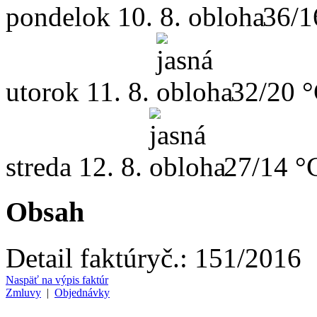
pondelok
10. 8.
36/1
utorok
11. 8.
32/20 
streda
12. 8.
27/14 °
Obsah
Detail faktúry
č.:
151/2016
Naspäť na výpis faktúr
Zmluvy
|
Objednávky