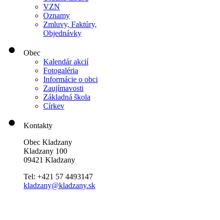
VZN
Oznamy
Zmluvy, Faktúry,
Objednávky
Obec
Kalendár akcií
Fotogaléria
Informácie o obci
Zaujímavosti
Základná škola
Církev
Kontakty
Obec Kladzany
Kladzany 100
09421 Kladzany
Tel: +421 57 4493147
kladzany@kladzany.sk