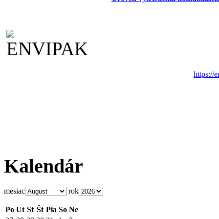
https://
Kalendár
mesiac
rok
Po
Ut
St
Št
Pia
So
Ne