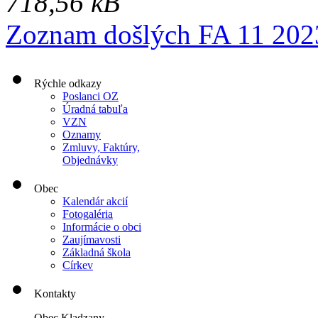
718,56 kB
Zoznam došlých FA 11 202
Rýchle odkazy
Poslanci OZ
Úradná tabuľa
VZN
Oznamy
Zmluvy, Faktúry,
Objednávky
Obec
Kalendár akcií
Fotogaléria
Informácie o obci
Zaujímavosti
Základná škola
Církev
Kontakty
Obec Kladzany