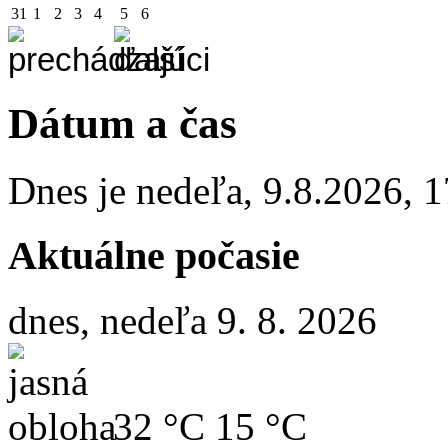
31
1
2
3
4
5
6
Dátum a čas
Dnes je
nedeľa
,
9.8.2026
,
1
Aktuálne počasie
dnes, nedeľa 9. 8. 2026
32 °C
15 °C