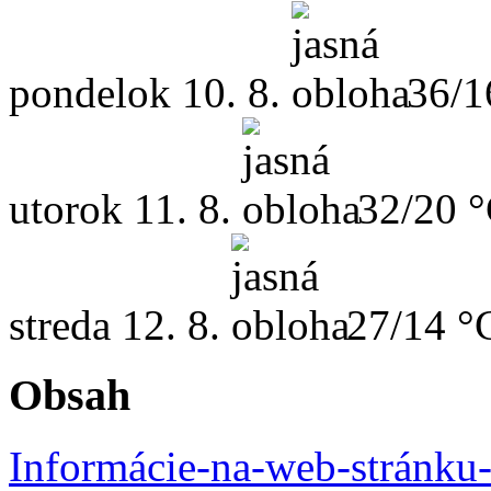
pondelok
10. 8.
36/1
utorok
11. 8.
32/20 
streda
12. 8.
27/14 °
Obsah
Informácie-na-web-stránku-