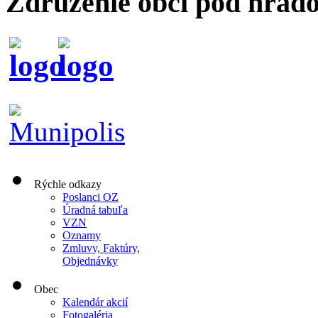
Združenie obcí pod hrad
Rýchle odkazy
Poslanci OZ
Úradná tabuľa
VZN
Oznamy
Zmluvy, Faktúry,
Objednávky
Obec
Kalendár akcií
Fotogaléria