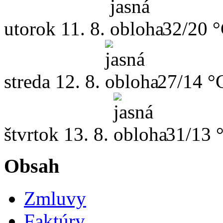
utorok
11. 8.
32/20 
streda
12. 8.
27/14 °
štvrtok
13. 8.
31/13 
Obsah
Zmluvy
Faktúry