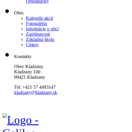
Objednávky
Obec
Kalendár akcií
Fotogaléria
Informácie o obci
Zaujímavosti
Základná škola
Církev
Kontakty
Obec Kladzany
Kladzany 100
09421 Kladzany
Tel: +421 57 4493147
kladzany@kladzany.sk