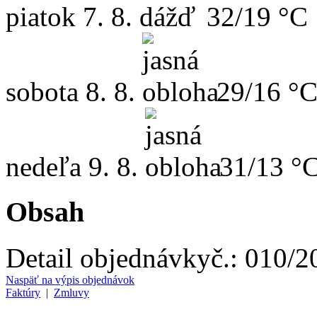
piatok
7. 8.
32/19 °C
sobota
8. 8.
29/16 °
nedeľa
9. 8.
31/13 °
Obsah
Detail objednávky
č.:
010/2
Naspäť na výpis objednávok
Faktúry
|
Zmluvy