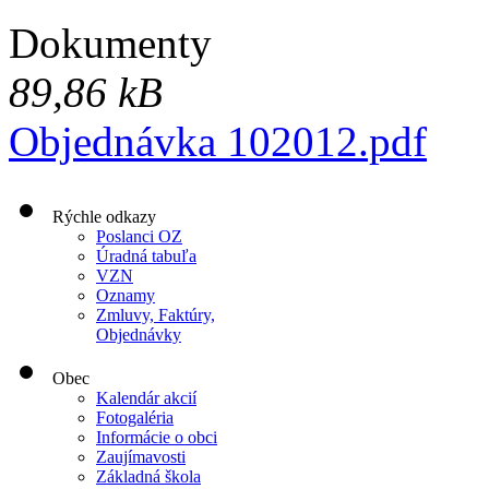
Dokumenty
89,86 kB
Objednávka 102012.pdf
Rýchle odkazy
Poslanci OZ
Úradná tabuľa
VZN
Oznamy
Zmluvy, Faktúry,
Objednávky
Obec
Kalendár akcií
Fotogaléria
Informácie o obci
Zaujímavosti
Základná škola