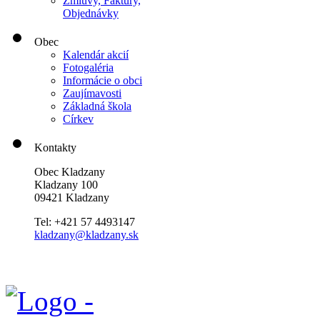
Zmluvy, Faktúry,
Objednávky
Obec
Kalendár akcií
Fotogaléria
Informácie o obci
Zaujímavosti
Základná škola
Církev
Kontakty
Obec Kladzany
Kladzany 100
09421 Kladzany
Tel: +421 57 4493147
kladzany@kladzany.sk