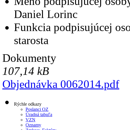
Meno podpisujúcej osob
Daniel Lorinc
Funkcia podpisujúcej os
starosta
Dokumenty
107,14 kB
Objednávka 0062014.pdf
Rýchle odkazy
Poslanci OZ
Úradná tabuľa
VZN
Oznamy