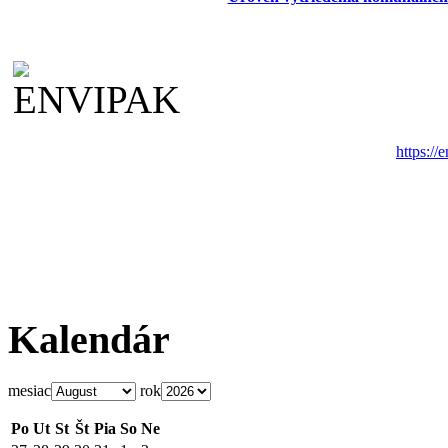
https://
Kalendár
mesiac
rok
Po
Ut
St
Št
Pia
So
Ne