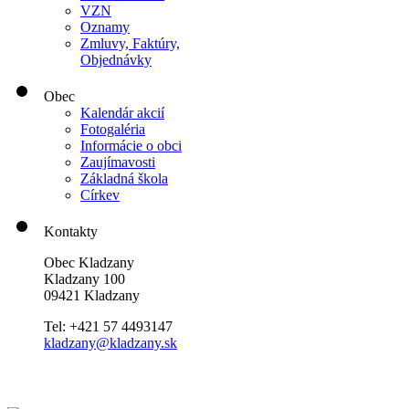
VZN
Oznamy
Zmluvy, Faktúry,
Objednávky
Obec
Kalendár akcií
Fotogaléria
Informácie o obci
Zaujímavosti
Základná škola
Církev
Kontakty
Obec Kladzany
Kladzany 100
09421 Kladzany
Tel: +421 57 4493147
kladzany@kladzany.sk