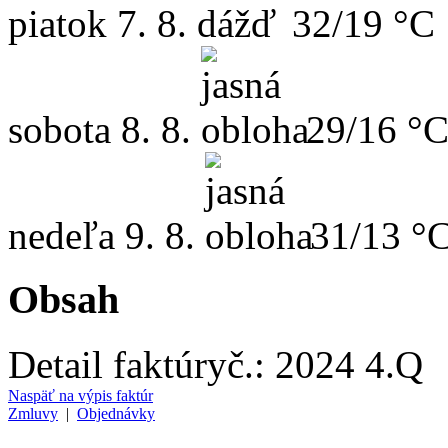
piatok
7. 8.
32/19 °C
sobota
8. 8.
29/16 °
nedeľa
9. 8.
31/13 °
Obsah
Detail faktúry
č.:
2024 4.Q
Naspäť na výpis faktúr
Zmluvy
|
Objednávky