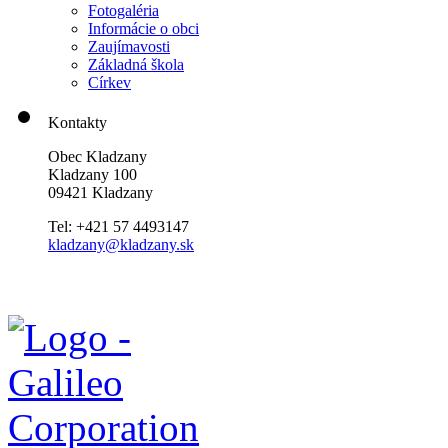
Fotogaléria
Informácie o obci
Zaujímavosti
Základná škola
Církev
Kontakty
Obec Kladzany
Kladzany 100
09421 Kladzany
Tel: +421 57 4493147
kladzany@kladzany.sk